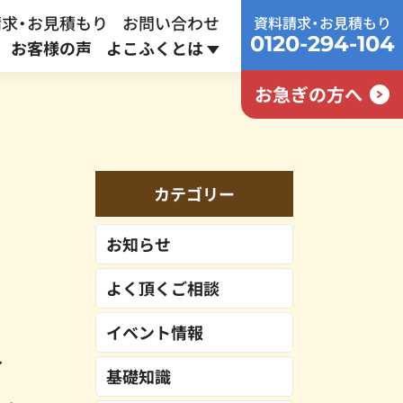
求・お見積もり
お問い合わせ
資料請求・お見積もり
0120-294-104
お客様の声
よこふくとは
お急ぎの方へ
家族葬プラン
終活サポート
採用情報
通常
437,800
円
カテゴリー
387,800
円～
お知らせ
よく頂くご相談
イベント情報
し
基礎知識