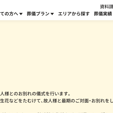
資料請
ての方へ
葬儀プラン
エリアから探す
葬儀実績
お別れ式プラン
安置室のご案内
よこふくブログ
通常
273,900
円
223,900
～
円～
生前予約プラン
へ
※身寄りのない方対象
オプションメニュー
故人様とのお別れの儀式を行います。
・生花などをたむけて、故人様と最期のご対面・お別れを