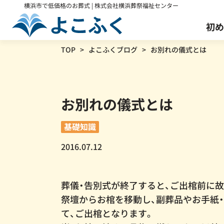
横浜市で低価格のお葬式 | 株式会社横浜葬祭福祉センター
初め
TOP
よこふくブログ
お別れの儀式とは
火葬式プラン
葬儀の事前相談
会社案内
お別れの儀式とは
通常
168,300
円
118,300
円
基礎知識
2016.07.12
※すべて税込価格です。
葬儀保険「千の風」
介護・医療関係者様
葬儀・告別式が終了すると、ご出棺前に
祭壇からお棺を移動し、副葬品やお手紙
て、ご出棺となります。