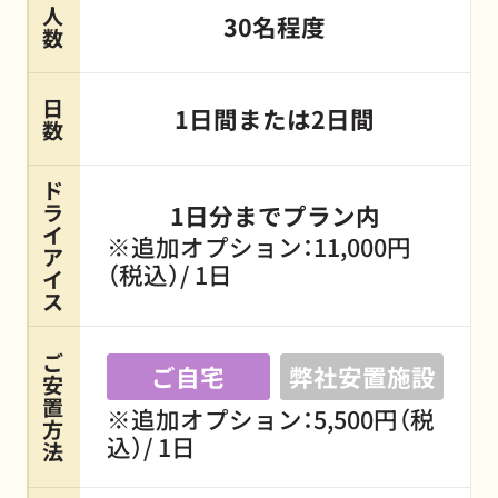
人
30名程度
数
日
1日間または2日間
数
ド
ラ
1日分までプラン内
イ
※追加オプション：11,000円
ア
（税込）/ 1日
イ
ス
ご
ご自宅
弊社安置施設
安
置
※追加オプション：5,500円（税
方
込）/ 1日
法