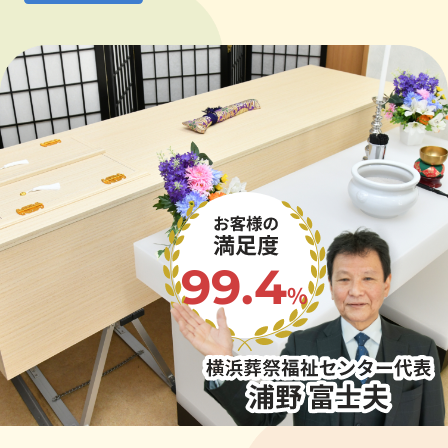
99.4
%