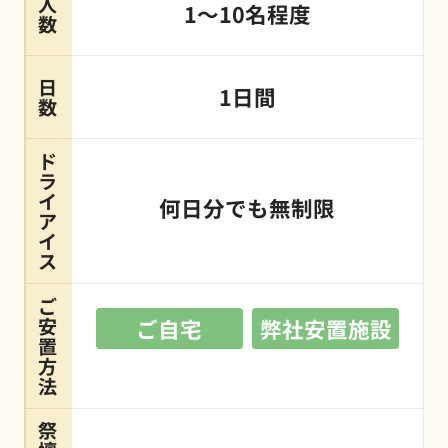
人
1～10名程度
数
日
1日間
数
ド
ラ
イ
何日分でも無制限
ア
イ
ス
ご
安
ご自宅
弊社安置施設
置
方
法
祭