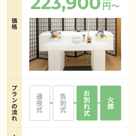
223,900
円～
価
格
プ
お
ラ
通
告
別
火
ン
夜
別
れ
葬
の
式
式
流
式
れ