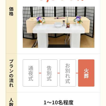
価
格
プ
お
ラ
通
告
別
火
ン
夜
別
れ
葬
の
式
式
流
式
れ
人
1～10名程度
数