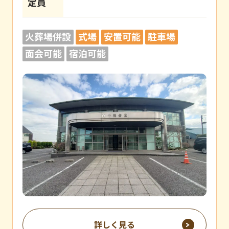
定員
火葬場併設
式場
安置可能
駐車場
面会可能
宿泊可能
詳しく見る