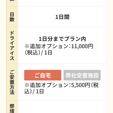
日
1日間
数
ド
ラ
1日分までプラン内
イ
※追加オプション：11,000円
ア
（税込）/ 1日
イ
ス
ご
ご自宅
弊社安置施設
安
置
※追加オプション：5,500円（税
方
込）/ 1日
法
祭
壇