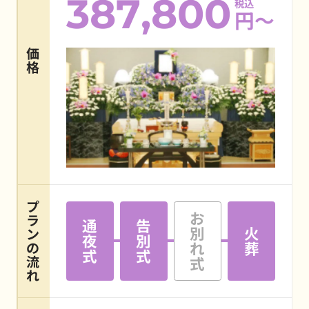
387,800
税込
円～
価
格
プ
お
ラ
通
告
別
火
ン
夜
別
れ
葬
の
式
式
流
式
れ