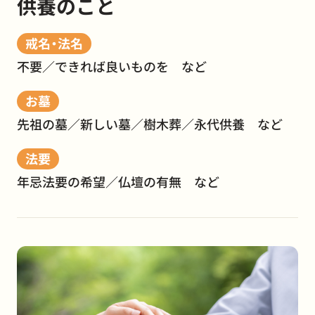
供養のこと
戒名・法名
不要／できれば良いものを など
お墓
先祖の墓／新しい墓／樹木葬／永代供養 など
法要
年忌法要の希望／仏壇の有無 など