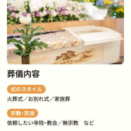
葬儀内容
式のスタイル
火葬式／お別れ式／家族葬
宗教・宗派
依頼したい寺院・教会／無宗教 など