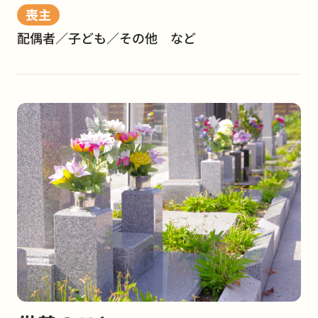
喪主
配偶者／子ども／その他 など