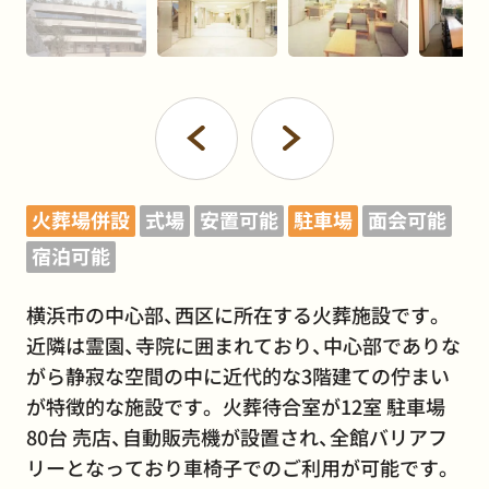
火葬場併設
式場
安置可能
駐車場
面会可能
宿泊可能
横浜市の中心部、西区に所在する火葬施設です。
近隣は霊園、寺院に囲まれており、中心部でありな
がら静寂な空間の中に近代的な3階建ての佇まい
が特徴的な施設です。 火葬待合室が12室 駐車場
80台 売店、自動販売機が設置され、全館バリアフ
リーとなっており車椅子でのご利用が可能です。