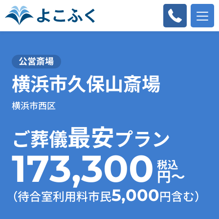
公営斎場
横浜市久保山斎場
横浜市西区
最安
ご葬儀
プラン
173,300
税込
円～
5,000
（待合室利用料市民
円含む）