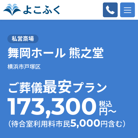
私営斎場
舞岡ホール 熊之堂
横浜市戸塚区
最安
ご葬儀
プラン
173,300
税込
円～
5,000
（待合室利用料市民
円含む）