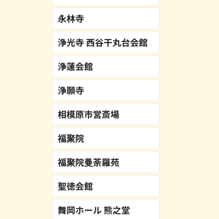
永林寺
浄光寺 西谷干丸台会館
浄蓮会館
浄願寺
相模原市営斎場
福聚院
福聚院曼荼羅苑
聖徳会館
舞岡ホール 熊之堂