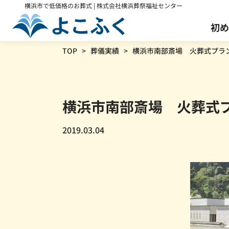
横浜市で低価格のお葬式 | 株式会社横浜葬祭福祉センター
初め
TOP
葬儀実績
横浜市南部斎場 火葬式プラ
火葬式プラン
葬儀の事前相談
会社案内
横浜市南部斎場 火葬式
通常
168,300
円
118,300
円
2019.03.04
※すべて税込価格です。
葬儀保険「千の風」
介護・医療関係者様