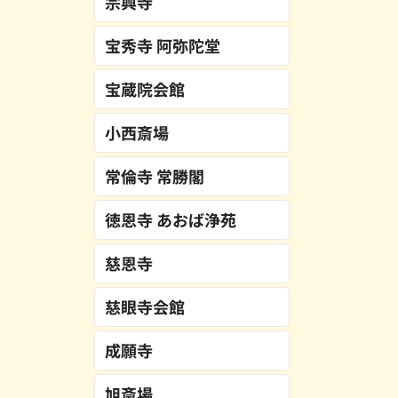
宗興寺
宝秀寺 阿弥陀堂
宝蔵院会館
小西斎場
常倫寺 常勝閣
徳恩寺 あおば浄苑
慈恩寺
慈眼寺会館
成願寺
旭斎場