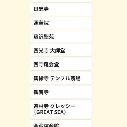
良忠寺
蓮華院
藤沢聖苑
西光寺 大師堂
西寺尾会堂
親縁寺 テンプル斎場
観音寺
遊林寺 グレッシー
（GREAT SEA）
金蔵院会館