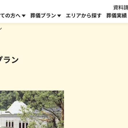
資料請
ての方へ
葬儀プラン
エリアから探す
葬儀実績
ン
お別れ式プラン
安置室のご案内
よこふくブログ
プラン
通常
273,900
円
223,900
～
円～
生前予約プラン
へ
※身寄りのない方対象
オプションメニュー