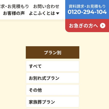
求・お見積もり
お問い合わせ
資料請求・お見積もり
0120-294-104
お客様の声
よこふくとは
お急ぎの方へ
家族葬プラン
終活サポート
採用情報
通常
437,800
円
プラン別
387,800
円～
すべて
お別れ式プラン
その他
家族葬プラン