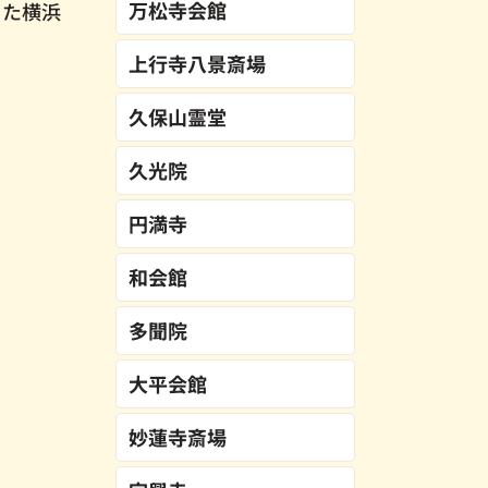
万松寺会館
った横浜
上行寺八景斎場
久保山霊堂
久光院
円満寺
和会館
多聞院
大平会館
妙蓮寺斎場