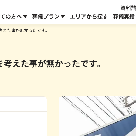
資料請
ての方へ
葬儀プラン
エリアから探す
葬儀実績
考えた事が無かったです。
お別れ式プラン
安置室のご案内
よこふくブログ
を考えた事が無かったです。
通常
273,900
円
223,900
～
円～
生前予約プラン
へ
※身寄りのない方対象
オプションメニュー