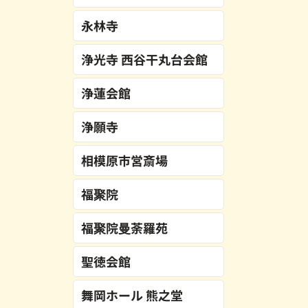
永林寺
浄光寺 西谷干丸台会館
浄蓮会館
浄願寺
相模原市営斎場
福聚院
福聚院曼荼羅苑
聖徳会館
舞岡ホール 熊之堂