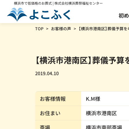
横浜市で低価格のお葬式 | 株式会社横浜葬祭福祉センター
初め
TOP
お客様の声
【横浜市港南区】葬儀予算を
火葬式プラン
葬儀の事前相談
会社案内
【横浜市港南区】葬儀予算
通常
168,300
円
118,300
円
2019.04.10
※すべて税込価格です。
葬儀保険「千の風」
介護・医療関係者様
お客様情報
K.M様
お住まい
横浜市港南区
斎場
横浜市南部斎場