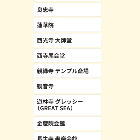
良忠寺
蓮華院
西光寺 大師堂
西寺尾会堂
親縁寺 テンプル斎場
観音寺
遊林寺 グレッシー
（GREAT SEA）
金蔵院会館
長生寺 寿楽会館