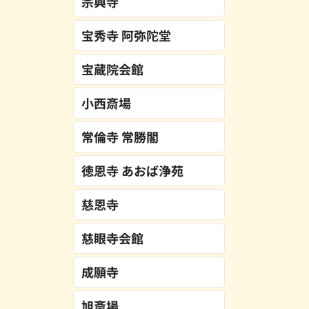
宗興寺
宝秀寺 阿弥陀堂
宝蔵院会館
小西斎場
常倫寺 常勝閣
徳恩寺 あおば浄苑
慈恩寺
慈眼寺会館
成願寺
旭斎場