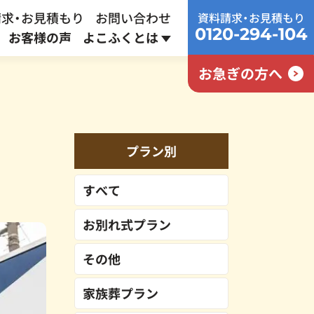
求・お見積もり
お問い合わせ
資料請求・お見積もり
0120-294-104
お客様の声
よこふくとは
お急ぎの方へ
家族葬プラン
終活サポート
採用情報
通常
437,800
円
プラン別
387,800
円～
すべて
お別れ式プラン
その他
家族葬プラン