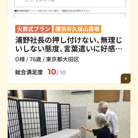
火葬式プラン
横浜市久保山斎場
浦野社長の押し付けない、無理じ
いしない態度、言葉遣いに好感が
持てる。
O様 / 76歳 / 東京都大田区
10
総合満足度
/ 10