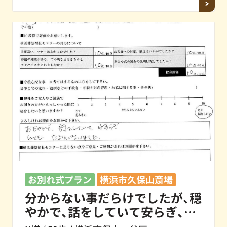
お別れ式プラン
横浜市久保山斎場
分からない事だらけでしたが、穏
やかで、話をしていて安らぎ、と
ても頼りになりました