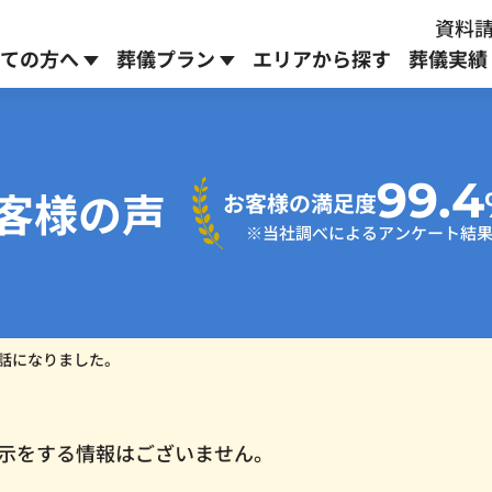
資料請
ての方へ
葬儀プラン
エリアから探す
葬儀実績
お別れ式プラン
安置室のご案内
よこふくブログ
99.4
客様の声
お客様の満足度
通常
273,900
円
※当社調べによるアンケート結
223,900
～
円～
生前予約プラン
へ
※身寄りのない方対象
話になりました。
オプションメニュー
示をする情報はございません。