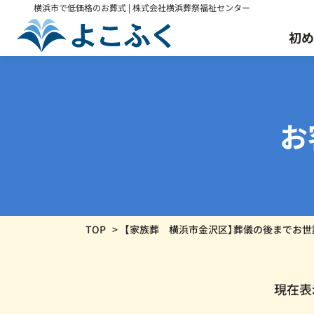
横浜市で低価格のお葬式 | 株式会社横浜葬祭福祉センター
初め
火葬式プラン
葬儀の事前相談
会社案内
お
通常
168,300
円
118,300
円
※すべて税込価格です。
葬儀保険「千の風」
介護・医療関係者様
TOP
【家族葬 横浜市金沢区】葬儀の後までお世
現在表