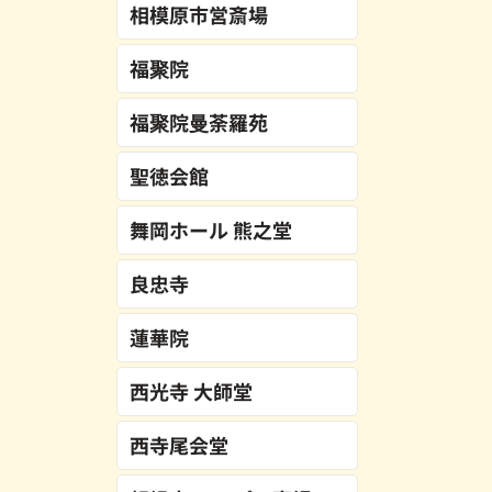
相模原市営斎場
福聚院
福聚院曼荼羅苑
聖徳会館
舞岡ホール 熊之堂
良忠寺
蓮華院
西光寺 大師堂
西寺尾会堂