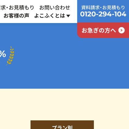
求・お見積もり
お問い合わせ
資料請求・お見積もり
0120-294-104
お客様の声
よこふくとは
お急ぎの方へ
家族葬プラン
終活サポート
採用情報
%
通常
437,800
円
果
387,800
円～
プラン別