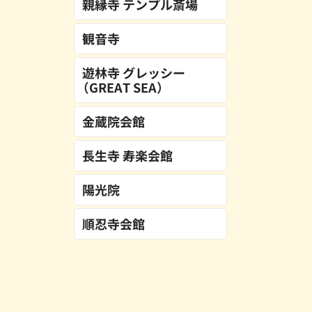
親縁寺 テンプル斎場
観音寺
遊林寺 グレッシー
（GREAT SEA）
金蔵院会館
長生寺 寿楽会館
陽光院
順忍寺会館